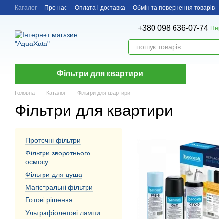
Перейти до основного контенту
Каталог
Про нас
Оплата і доставка
Обмін та повернення товарів
+380 098 636-07-74
Пе
Фільтри для квартири
Головна
Каталог
Фільтри для квартири
Фільтри для квартири
Проточні фільтри
Фільтри зворотнього
осмосу
Фільтри для душа
Магістральні фільтри
Готові рішення
Ультрафіолетові лампи