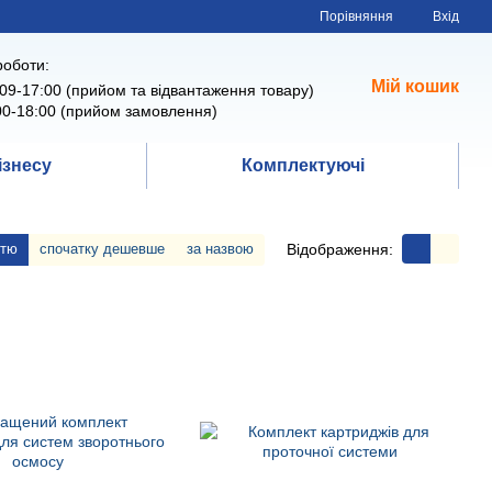
Порівняння
Вхід
роботи:
Мій кошик
09-17:00 (прийом та відвантаження товару)
00-18:00 (прийом замовлення)
ізнесу
Комплектуючі
Відображення:
стю
спочатку дешевше
за назвою