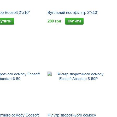
ор Ecosoft 2"х10"
Вугільний постфільтр 2"х10"
Купити
280 грн
Купити
отного осмосу Ecosoft
Фільтр зворотнього осмосу