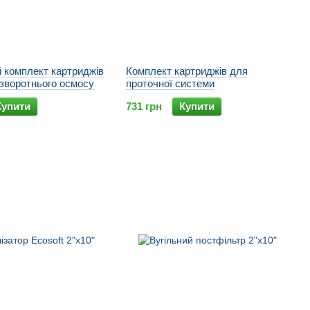
 комплект картриджів
Комплект картриджів для
зворотнього осмосу
проточної системи
Купити
731 грн
Купити