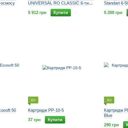
о осмосу
UNIVERSAL RO CLASSIC 6-ти
Standart 6-5
ступінчастий
5 912 грн
Купити
5 200 грн
Хіт
Хіт
osoft 50
Картридж PP-10-5
Картридж PP
Blue
37 грн
Купити
290 грн