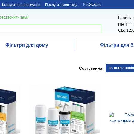
Рус
Укр
Eng
Контактна інформація
Послуги з монтажу
Графік 
редзвонити вам?
ПН-ПТ: 
СБ: 12:
Фільтри для дому
Фільтри для б
за популярні
Сортування: