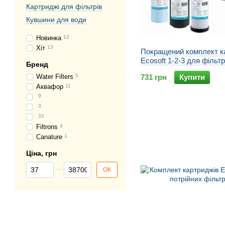
Картриджі для фільтрів
Кувшини для води
Новинка
12
Хіт
13
Покращений комплект к
Ecosoft 1-2-3 для фільтр
Бренд
зворотного осмосу
Water Filters
5
731 грн
Купити
Аквафор
11
9
3
32
Filtrons
4
Canature
1
Ціна, грн
Від Ціна, грн
До Ціна, грн
ОК