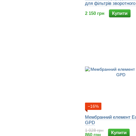
для фільтрів зворотног
2 150 грн
Купити
−16%
Мембранний елемент Ec
GPD
1 028 грн
Купити
860 грн