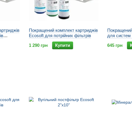
артриджів
Покращений комплект картриджів
Покращений
ів
Ecosoft для потрійних фільтрів
для cистем 
1 290 грн
Купити
645 грн