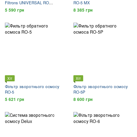
Filtrons UNIVERSAL RO
RO-5 MX
CLASSIC 5-ти ступінчастий
5 590 грн
8 385 грн
Хіт
Хіт
Фільтр зворотнього осмосу
Фільтр зворотнього осмосу
RO-5
RO-5P
5 621 грн
8 600 грн