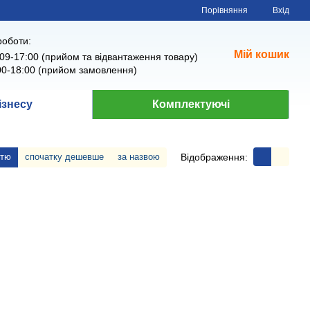
Порівняння
Вхід
роботи:
Мій кошик
09-17:00 (прийом та відвантаження товару)
00-18:00 (прийом замовлення)
ізнесу
Комплектуючі
Відображення:
стю
спочатку дешевше
за назвою