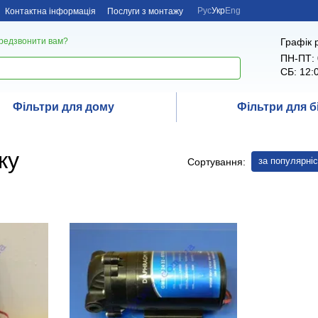
Рус
Укр
Eng
Контактна інформація
Послуги з монтажу
Графік 
редзвонити вам?
ПН-ПТ: 
СБ: 12:
Фільтри для дому
Фільтри для б
ку
за популярні
Сортування: