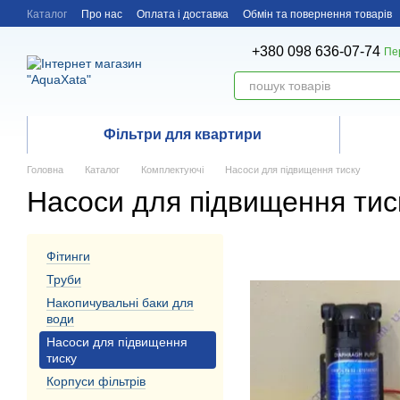
Перейти до основного контенту
Каталог
Про нас
Оплата і доставка
Обмін та повернення товарів
+380 098 636-07-74
Пе
Фільтри для квартири
Головна
Каталог
Комплектуючі
Насоси для підвищення тиску
Насоси для підвищення тис
Фітинги
Труби
Накопичувальні баки для
води
Насоси для підвищення
тиску
Корпуси фільтрів