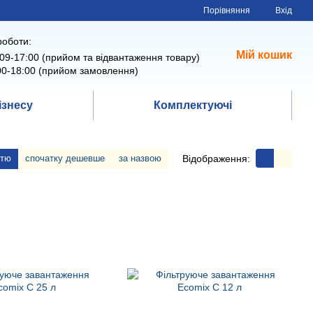
Порівняння
Вхід
роботи:
Мій кошик
09-17:00 (прийом та відвантаження товару)
00-18:00 (прийом замовлення)
ізнесу
Комплектуючі
Відображення:
стю
спочатку дешевше
за назвою