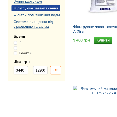
Змінні картриджі
Фільтруюче завантаження
Фільтри пом'якшення воды
Системи очищення від
сірководню та заліза
Фільтруюче завантажен
A 25 л
Бренд
9 460 грн
Купити
3
4
Dowex
1
Ціна, грн
Від Ціна, грн
До Ціна, грн
ОК