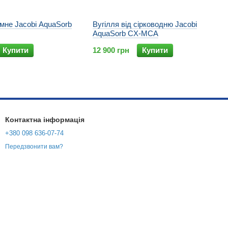
умне Jacobi AquaSorb
Вугілля від сірководню Jacobi
AquaSorb CX-MCA
Купити
12 900 грн
Купити
Контактна інформація
+380 098 636-07-74
Передзвонити вам?