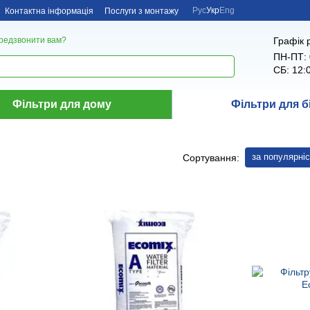
Рус
Укр
Eng
Контактна інформація
Послуги з монтажу
Графік 
редзвонити вам?
ПН-ПТ: 
СБ: 12:
Фільтри для дому
Фільтри для б
за популярні
Сортування: