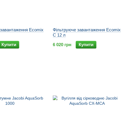
 завантаження Ecomix
Фільтруюче завантаження Ecomix
C 12 л
Купити
6 020 грн
Купити