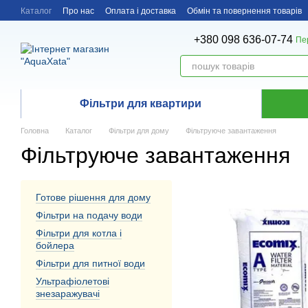
Перейти до основного контенту
Каталог
Про нас
Оплата і доставка
Обмін та повернення товарів
+380 098 636-07-74
Пе
Фільтри для квартири
Головна
Каталог
Фільтри для дому
Фільтруюче завантаження
Фільтруюче завантаження
Готове рішення для дому
Фільтри на подачу води
Фільтри для котла і
бойлера
Фільтри для питної води
Ультрафіолетові
знезаражувачі