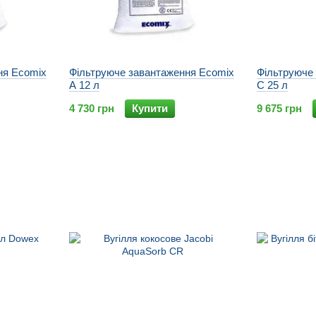
ня Ecomix
Фільтруюче завантаження Ecomix
Фільтруюче
A 12 л
C 25 л
4 730 грн
Купити
9 675 грн