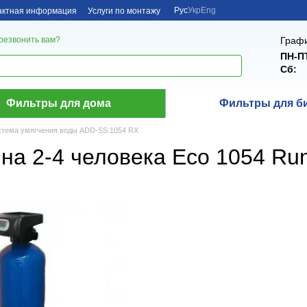
Рус
Укр
Eng
актная информация
Услуги по монтажу
Графи
резвонить вам?
ПН-П
Сб:
Фильтры для дома
Фильтры для б
тема умягчения воды ADD-SS.1054 RX
на 2-4 человека Eco 1054 Ru