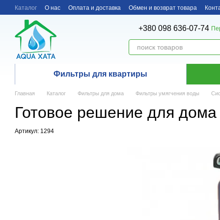
Перейти к основному контенту
Каталог
О нас
Оплата и доставка
Обмен и возврат товара
Конт
+380 098 636-07-74
Пе
Фильтры для квартиры
Главная
Каталог
Фильтры для дома
Фильтры умягчения воды
Сис
Готовое решение для дома 
Артикул: 1294