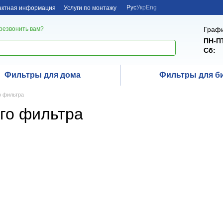
Рус
Укр
Eng
актная информация
Услуги по монтажу
Графи
резвонить вам?
ПН-П
Сб:
Фильтры для дома
Фильтры для б
о фильтра
го фильтра