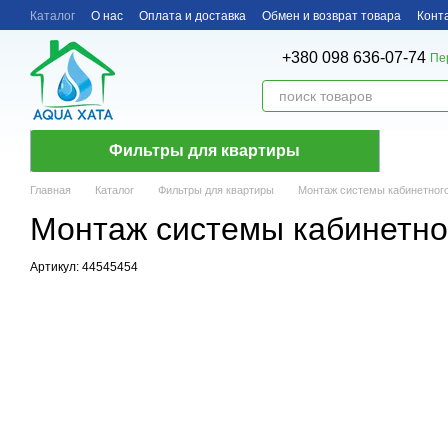
Перейти к основному контенту
Каталог
О нас
Оплата и доставка
Обмен и возврат товара
Конт
+380 098 636-07-74
Пе
Фильтры для квартиры
Главная
Каталог
Фильтры для квартиры
Монтаж системы кабинетног
Монтаж системы кабинетно
Артикул: 44545454