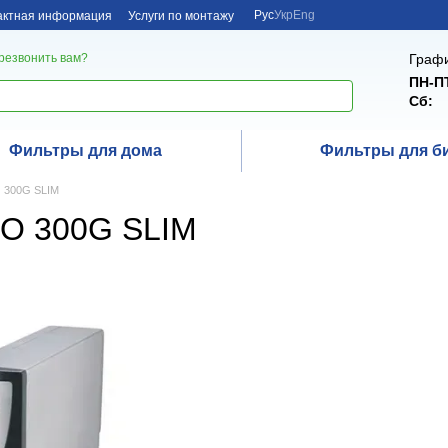
Рус
Укр
Eng
актная информация
Услуги по монтажу
Графи
резвонить вам?
ПН-П
Сб:
Фильтры для дома
Фильтры для б
O 300G SLIM
RO 300G SLIM