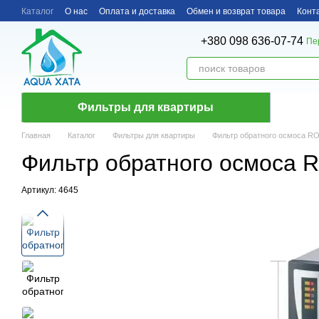
Перейти к основному контенту
Каталог
О нас
Оплата и доставка
Обмен и возврат товара
Конт
+380 098 636-07-74
Пе
Фильтры для квартиры
Главная
Каталог
Фильтры для квартиры
Фильтр обратного осмоса R
Фильтр обратного осмоса 
Артикул: 4645